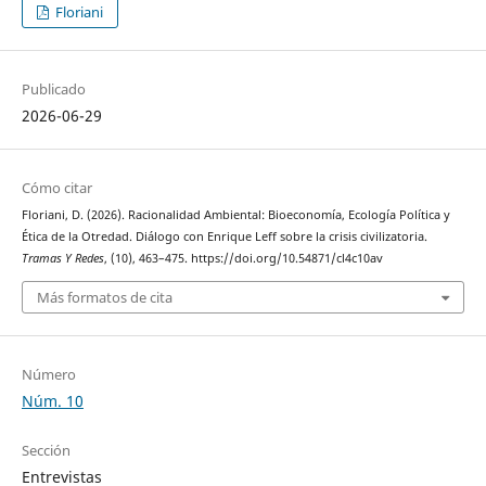
Floriani
Publicado
2026-06-29
Cómo citar
Floriani, D. (2026). Racionalidad Ambiental: Bioeconomía, Ecología Política y
Ética de la Otredad. Diálogo con Enrique Leff sobre la crisis civilizatoria.
Tramas Y Redes
, (10), 463–475. https://doi.org/10.54871/cl4c10av
Más formatos de cita
Número
Núm. 10
Sección
Entrevistas