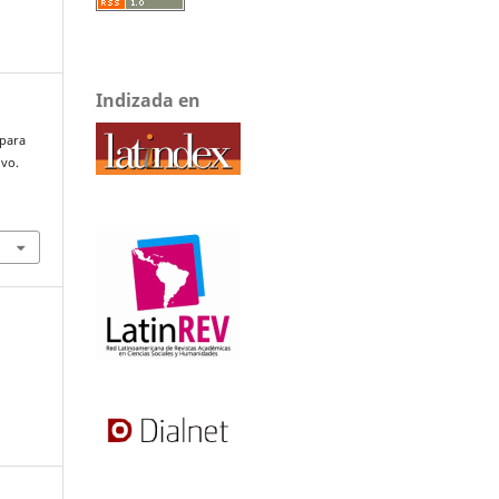
Indizada en
 para
ivo.