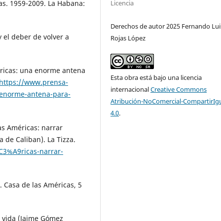
Licencia
as. 1959-2009. La Habana:
Derechos de autor 2025 Fernando Lui
 el deber de volver a
Rojas López
méricas: una enorme antena
Esta obra está bajo una licencia
https://www.prensa-
internacional
Creative Commons
-enorme-antena-para-
Atribución-NoComercial-CompartirIg
4.0
.
as Américas: narrar
a de Caliban). La Tizza.
C3%A9ricas-narrar-
 Casa de las Américas, 5
a vida (Jaime Gómez