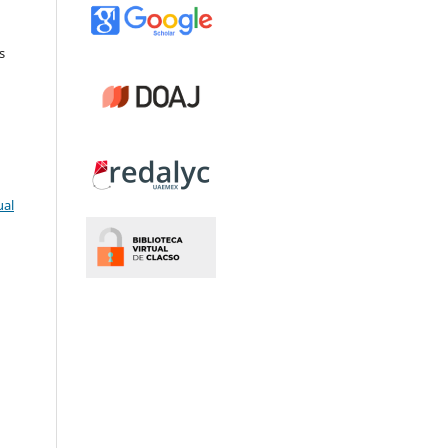
s
ual