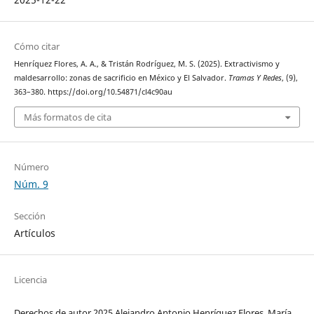
Cómo citar
Henríquez Flores, A. A., & Tristán Rodríguez, M. S. (2025). Extractivismo y
maldesarrollo: zonas de sacrificio en México y El Salvador.
Tramas Y Redes
, (9),
363–380. https://doi.org/10.54871/cl4c90au
Más formatos de cita
Número
Núm. 9
Sección
Artículos
Licencia
Derechos de autor 2025 Alejandro Antonio Henríquez Flores, María